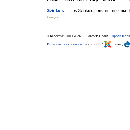
Svinkels
— Les Svinkels pendant un concert 
Français
© Academic, 2000-2026
Contactez-nous:
Support techn
Dictionnaires exportation
, créé sur PHP,
Joomla,