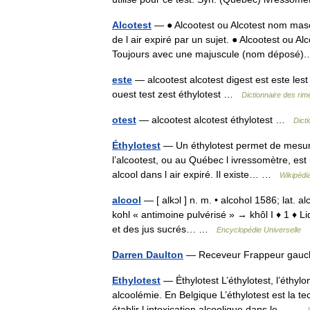
Alcotest
— ● Alcootest ou Alcotest nom masc
de l air expiré par un sujet. ● Alcootest ou 
Toujours avec une majuscule (nom dépos
este
— alcootest alcotest digest est este les
ouest test zest éthylotest …
Dictionnaire des rim
otest
— alcootest alcotest éthylotest …
Dict
Éthylotest
— Un éthylotest permet de mesurer 
l’alcootest, ou au Québec l ivressomètre, es
alcool dans l air expiré. Il existe… …
Wikipédi
alcool
— [ alkɔl ] n. m. • alcohol 1586; lat. al
kohl « antimoine pulvérisé » → khôl I ♦ 1 ♦ Liq
et des jus sucrés… …
Encyclopédie Universelle
Darren Daulton
— Receveur Frappeur gauc
Ethylotest
— Éthylotest L’éthylotest, l’éthylo
alcoolémie. En Belgique L’éthylotest est la 
établir l intoxication alcoolique dans le… …