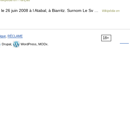
le 26 juin 2008 à l Atabal, à Biarritz. Surnom Le Sv …
Wikipédia en
ique
,
RÉCLAME
18+
Drupal,
WordPress, MODx.