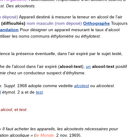
st
.
Des
alcootests
.
m
déposé
)
Appareil
destiné
à
mesurer
la
teneur
en
alcool
de
l
'
air
(
difficultés
)
nom
masculin
(
nom
déposé
)
Orthographe
Toujours
andation
Pour
désigner
un
appareil
mesurant
le
taux
d
'
alcool
tiliser
les
noms
communs
éthylomètre
ou
éthylotest
.
dence
la
présence
éventuelle
,
dans
l
'
air
expiré
par
le
sujet
testé
,
che
de
l
'
alcool
dans
l
'
air
expiré
(
alcool
-
test
),
un
alcool
-
test
positif
mie
chez
un
conducteur
suspect
d
'
éthylisme
.
p
.
Suppl
.
1968
adopte
comme
vedette
alcotest
ou
alcootest
.
l
étymol
.
2
a
et
de
test
.
alcool
,
et
test
.
«
Il
faut
acheter
les
appareils
,
les
alcootests
nécessaires
pour
ation
alcoolique
»
(
le
Monde
,
2
nov
.
1969
).