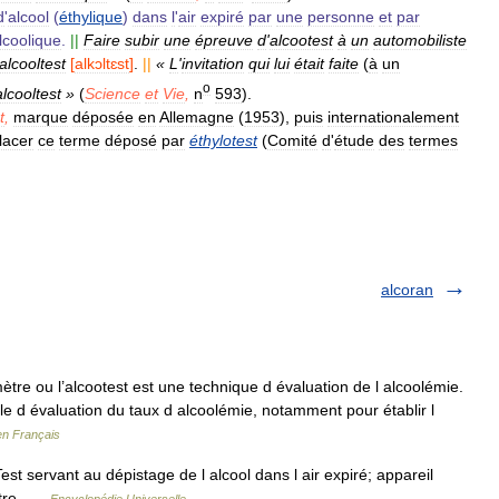
d
'
alcool
(
éthylique
)
dans
l
'
air
expiré
par
une
personne
et
par
lcoolique
.
||
Faire
subir
une
épreuve
d
'
alcootest
à
un
automobiliste
alcooltest
[
alkɔltɛst
]
.
||
«
L
'
invitation
qui
lui
était
faite
(
à
un
o
alcooltest
»
(
Science
et
Vie
,
n
593
).
t
,
marque
déposée
en
Allemagne
(
1953
),
puis
internationalement
lacer
ce
terme
déposé
par
éthylotest
(
Comité
d
'
étude
des
termes
alcoran
mètre ou l’alcootest est une technique d évaluation de l alcoolémie.
ale d évaluation du taux d alcoolémie, notamment pour établir l
en Français
t servant au dépistage de l alcool dans l air expiré; appareil
mètre …
Encyclopédie Universelle