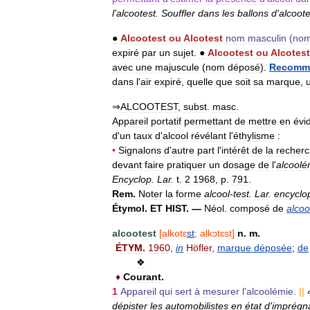
l
'
alcootest
.
Souffler
dans
les
ballons
d
'
alcoote
●
Alcootest
ou
Alcotest
nom
masculin
(
no
expiré
par
un
sujet
.
●
Alcootest
ou
Alcotest
avec
une
majuscule
(
nom
déposé
).
Recomm
dans
l
'
air
expiré
,
quelle
que
soit
sa
marque
,
u
⇒
ALCOOTEST
,
subst
.
masc
.
Appareil
portatif
permettant
de
mettre
en
évi
d
'
un
taux
d
'
alcool
révélant
l
'
éthylisme
:
•
Signalons
d
'
autre
part
l
'
intérêt
de
la
recher
devant
faire
pratiquer
un
dosage
de
l
'
alcoolé
Encyclop
.
Lar
.
t
.
2
1968
,
p
.
791
.
Rem
.
Noter
la
forme
alcool
-
test
.
Lar
.
encyclo
Étymol
.
ET
HIST
. —
Néol
.
composé
de
alcoo
alcootest
[
alkotɛ
st
;
alkɔtɛst
]
n
.
m
.
ÉTYM
.
1960
,
in
Höfler
,
marque
déposée
;
de
❖
♦
Courant
.
1
Appareil
qui
sert
à
mesurer
l
'
alcoolémie
.
||
dépister
les
automobilistes
en
état
d
'
imprégn