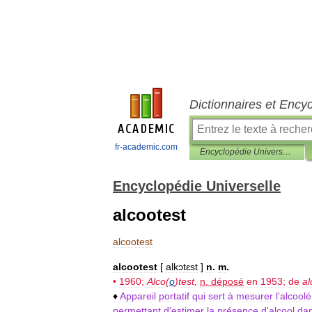
Dictionnaires et Ency
fr-academic.com
Encyclopédie Universelle
Encyclopédie Universelle
alcootest
alcootest
alcootest
[
alkɔtɛst
]
n
.
m
.
•
1960
;
Alco
(
o
)
test
,
n
.
déposé
en
1953
;
de
al
♦
Appareil
portatif
qui
sert
à
mesurer
l
'
alcool
permettant
d
'
estimer
la
présence
d
'
alcool
da