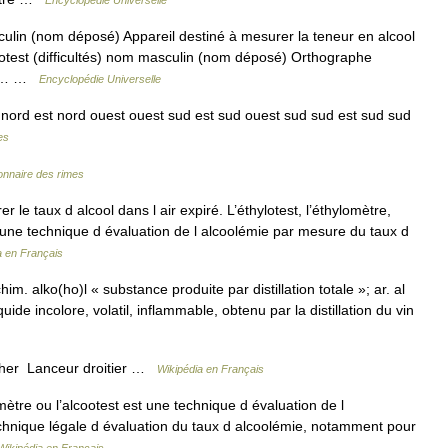
ulin (nom déposé) Appareil destiné à mesurer la teneur en alcool
Alcotest (difficultés) nom masculin (nom déposé) Orthographe
é).… …
Encyclopédie Universelle
t nord est nord ouest ouest sud est sud ouest sud sud est sud sud
es
ionnaire des rimes
le taux d alcool dans l air expiré. L’éthylotest, l’éthylomètre,
t une technique d évaluation de l alcoolémie par mesure du taux d
a en Français
chim. alko(ho)l « substance produite par distillation totale »; ar. al
uide incolore, volatil, inflammable, obtenu par la distillation du vin
her Lanceur droitier …
Wikipédia en Français
mètre ou l’alcootest est une technique d évaluation de l
technique légale d évaluation du taux d alcoolémie, notamment pour
Wikipédia en Français