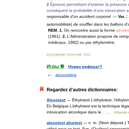
2
Épreuve
permettant
d
'
estimer
la
présence
conséquent
la
probabilité
d
'
une
intoxication
a
responsable
d
'
un
accident
corporel
.
—
Var
.
:
automobiliste
)
de
souffler
dans
les
ballons
d
'
REM
.
1
.
On
rencontre
aussi
la
forme
alcotes
(
1961
).
2
.
L
'
Administration
propose
de
remp
médicaux
,
1982
)
ou
par
éthylomètre
.
Encyclopédie
Universelle
.
2012
.
Игры ⚽
Нужен реферат?
alcoométrie
Regardez d'autres dictionnaires:
Alcootest
— Éthylotest L’éthylotest, l’éthylo
En Belgique L’éthylotest est la technique lég
intoxication alcoolique dans le… …
Wikipédia 
alcootest alcotest
— n. m. (Nom déposé.) Tes
utilisé pour ce test. Syn. (Québec) ivresso