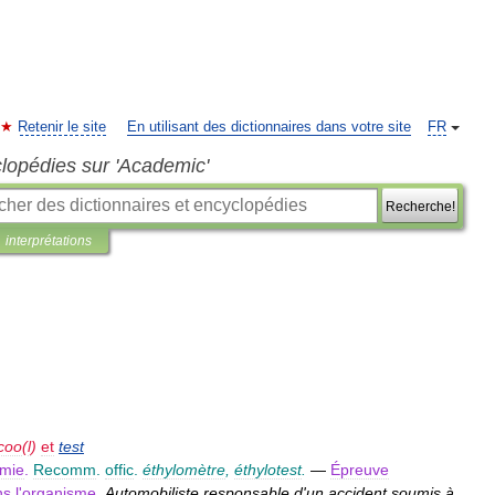
Retenir le site
En utilisant des dictionnaires dans votre site
FR
clopédies sur 'Academic'
Recherche!
interprétations
coo
(
l
)
et
test
émie
.
Recomm
.
offic
.
éthylomètre
,
éthylotest
.
—
Épreuve
ns
l
'
organisme
.
Automobiliste
responsable
d
'
un
accident
soumis
à